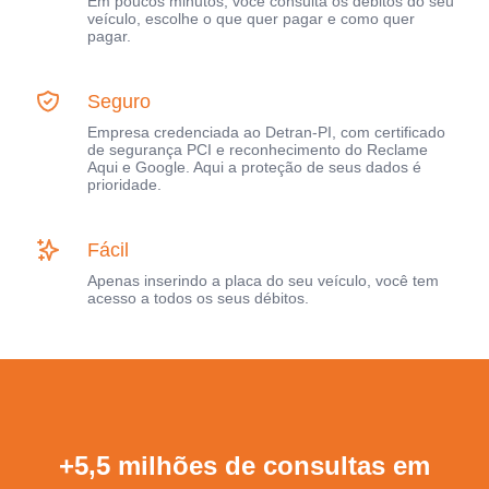
Em poucos minutos, você consulta os débitos do seu
veículo, escolhe o que quer pagar e como quer
pagar.
Seguro
Empresa credenciada ao Detran-PI, com certificado
de segurança PCI e reconhecimento do Reclame
Aqui e Google. Aqui a proteção de seus dados é
prioridade.
Fácil
Apenas inserindo a placa do seu veículo, você tem
acesso a todos os seus débitos.
+5,5 milhões de consultas em