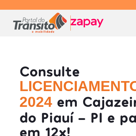
Consulte
LICENCIAMENT
em Cajazei
2024
do Piauí - PI e p
em 12x!