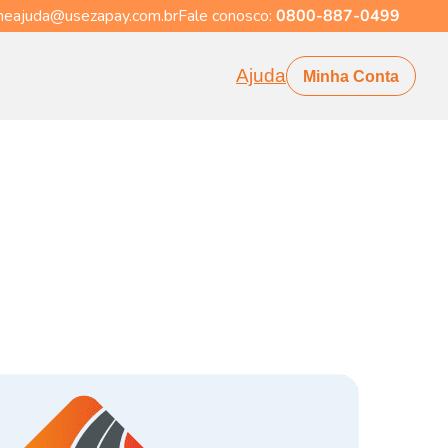
eajuda@usezapay.com.br
Fale conosco:
0800-887-0499
Ajuda
Minha Conta