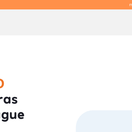
m
O
ras
ague