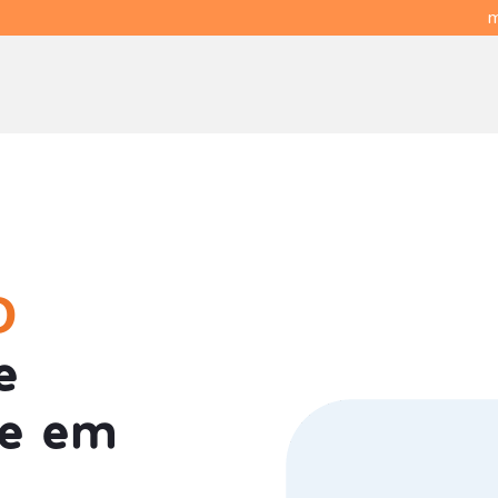
m
O
e
ue em