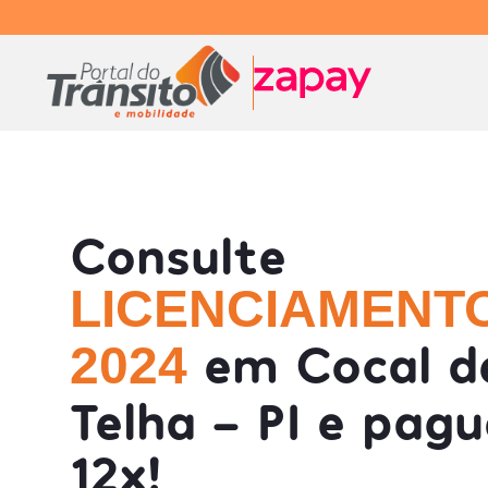
Consulte
LICENCIAMENT
em Cocal d
2024
Telha - PI e pag
12x!