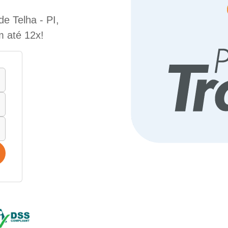
e Telha - PI,
m até 12x!