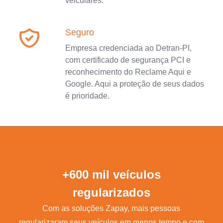
veiculares.
Seguro
Empresa credenciada ao Detran-PI,
com certificado de segurança PCI e
reconhecimento do Reclame Aqui e
Google. Aqui a proteção de seus dados
é prioridade.
+600 mil veículos
regularizados
Com as soluções Zapay, mais pessoas
regularizaram seus veículos em menos tempo e com