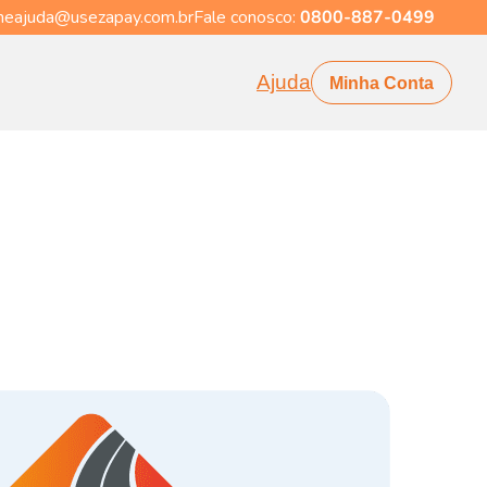
eajuda@usezapay.com.br
Fale conosco:
0800-887-0499
Ajuda
Minha Conta