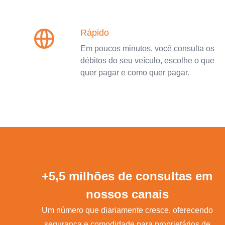
Rápido
Em poucos minutos, você consulta os
débitos do seu veículo, escolhe o que
quer pagar e como quer pagar.
+5,5 milhões de consultas em
nossos canais
Um número que diariamente cresce, oferecendo
segurança e comodidade para proprietários de