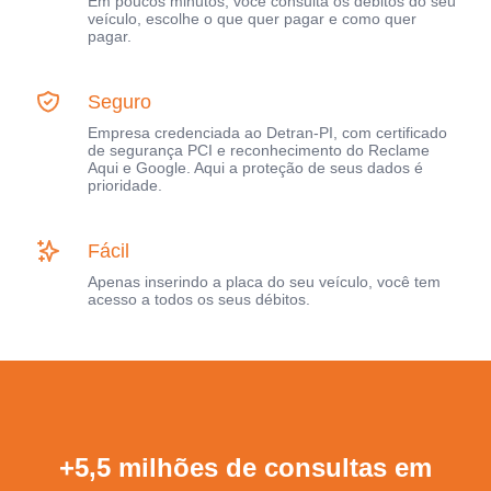
Em poucos minutos, você consulta os débitos do seu
veículo, escolhe o que quer pagar e como quer
pagar.
Seguro
Empresa credenciada ao Detran-PI, com certificado
de segurança PCI e reconhecimento do Reclame
Aqui e Google. Aqui a proteção de seus dados é
prioridade.
Fácil
Apenas inserindo a placa do seu veículo, você tem
acesso a todos os seus débitos.
+5,5 milhões de consultas em