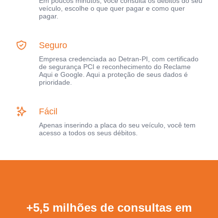
Em poucos minutos, você consulta os débitos do seu
veículo, escolhe o que quer pagar e como quer
pagar.
Seguro
Empresa credenciada ao Detran-PI, com certificado
de segurança PCI e reconhecimento do Reclame
Aqui e Google. Aqui a proteção de seus dados é
prioridade.
Fácil
Apenas inserindo a placa do seu veículo, você tem
acesso a todos os seus débitos.
+5,5 milhões de consultas em