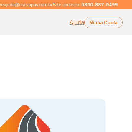
eajuda@usezapay.com.br
Fale conosco:
0800-887-0499
Ajuda
Minha Conta