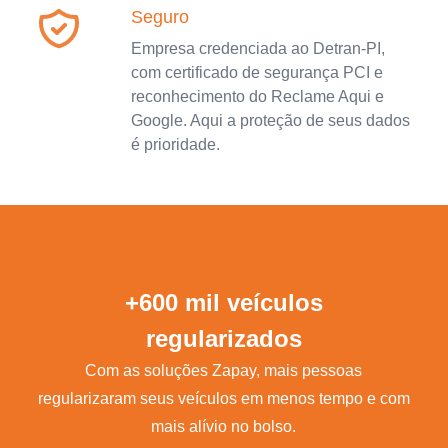
Seguro
Empresa credenciada ao Detran-PI,
com certificado de segurança PCI e
reconhecimento do Reclame Aqui e
Google. Aqui a proteção de seus dados
é prioridade.
+600 mil veículos
regularizados
Com as soluções Zapay, mais pessoas
regularizaram seus veículos em menos tempo e com
mais alívio no bolso.