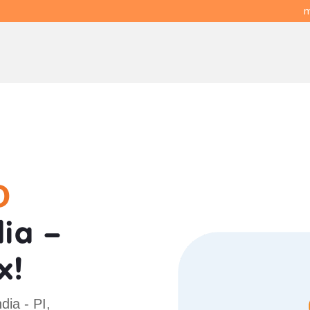
m
O
ia -
x!
dia - PI,