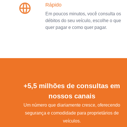
Rápido
Em poucos minutos, você consulta os
débitos do seu veículo, escolhe o que
quer pagar e como quer pagar.
+5,5 milhões de consultas em
nossos canais
Um número que diariamente cresce, oferecendo
segurança e comodidade para proprietários de
veículos.