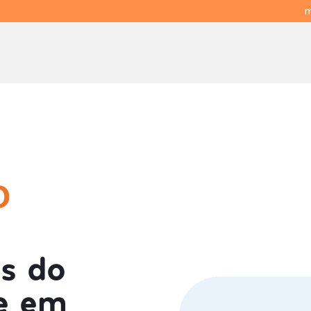
m
O
is do
ue em