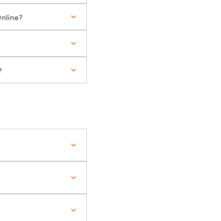
nline?
?