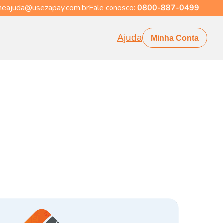
eajuda@usezapay.com.br
Fale conosco:
0800-887-0499
Ajuda
Minha Conta