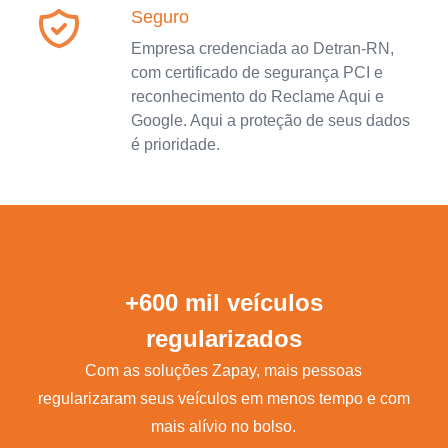
Seguro
Empresa credenciada ao Detran-RN,
com certificado de segurança PCI e
reconhecimento do Reclame Aqui e
Google. Aqui a proteção de seus dados
é prioridade.
+600 mil veículos
regularizados
Com as soluções Zapay, mais pessoas
regularizaram seus veículos em menos tempo e com
mais alívio no bolso.