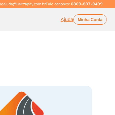
eajuda@usezapay.com.br
Fale conosco:
0800-887-0499
Ajuda
Minha Conta