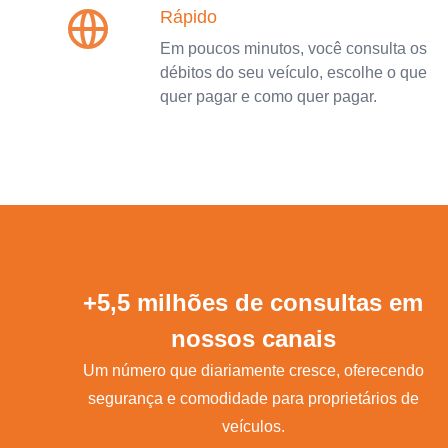
Rápido
Em poucos minutos, você consulta os
débitos do seu veículo, escolhe o que
quer pagar e como quer pagar.
+5,5 milhões de consultas em
nossos canais
Um número que diariamente cresce, oferecendo
segurança e comodidade para proprietários de
veículos.