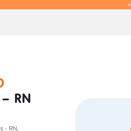
m
O
 - RN
s - RN,