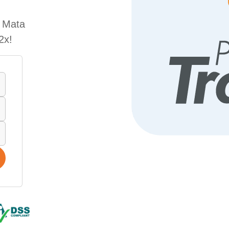
e Mata
2x!