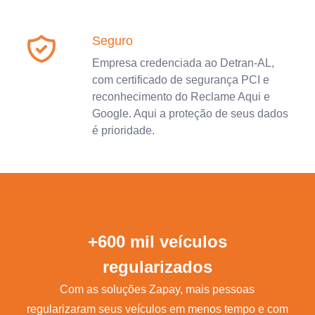
Seguro
Empresa credenciada ao Detran-AL,
com certificado de segurança PCI e
reconhecimento do Reclame Aqui e
Google. Aqui a proteção de seus dados
é prioridade.
+600 mil veículos
regularizados
Com as soluções Zapay, mais pessoas
regularizaram seus veículos em menos tempo e com