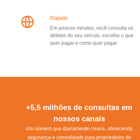
Rápido
Em poucos minutos, você consulta os
débitos do seu veículo, escolhe o que
quer pagar e como quer pagar.
+5,5 milhões de consultas em
nossos canais
Um número que diariamente cresce, oferecendo
segurança e comodidade para proprietários de