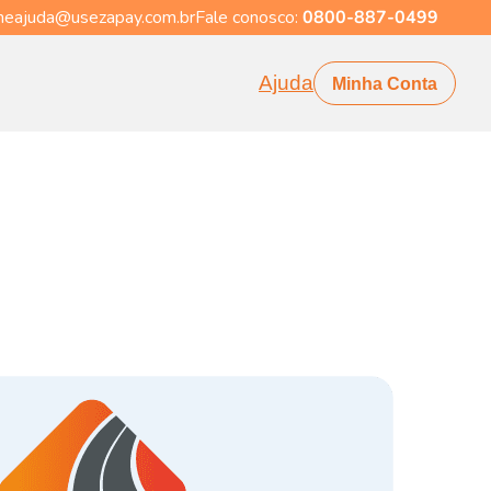
eajuda@usezapay.com.br
Fale conosco:
0800-887-0499
Ajuda
Minha Conta