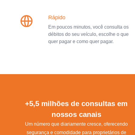
Rápido
Em poucos minutos, você consulta os
débitos do seu veículo, escolhe o que
quer pagar e como quer pagar.
+5,5 milhões de consultas em
nossos canais
Um número que diariamente cresce, oferecendo
segurança e comodidade para proprietários de