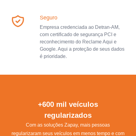
Seguro
Empresa credenciada ao Detran-AM,
com certificado de segurança PCI e
reconhecimento do Reclame Aqui e
Google. Aqui a proteção de seus dados
é prioridade.
+600 mil veículos
regularizados
Com as soluções Zapay, mais pessoas
regularizaram seus veículos em menos tempo e com