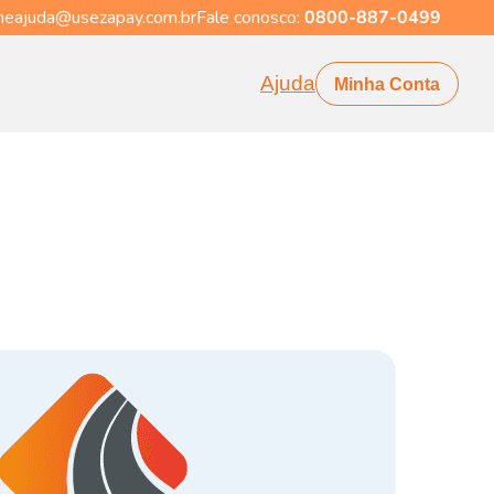
eajuda@usezapay.com.br
Fale conosco:
0800-887-0499
Ajuda
Minha Conta