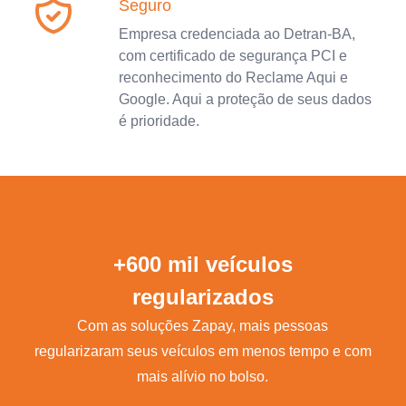
Seguro
Empresa credenciada ao Detran-BA,
com certificado de segurança PCI e
reconhecimento do Reclame Aqui e
Google. Aqui a proteção de seus dados
é prioridade.
+600 mil veículos
regularizados
Com as soluções Zapay, mais pessoas
regularizaram seus veículos em menos tempo e com
mais alívio no bolso.