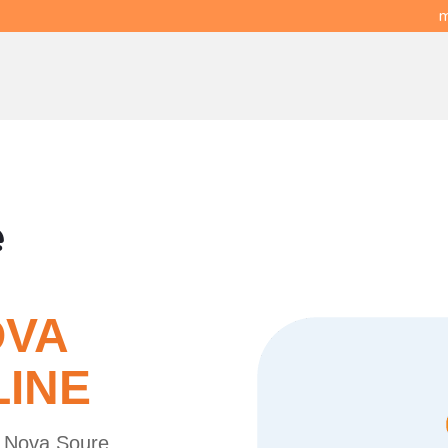
m
e
OVA
LINE
e Nova Soure