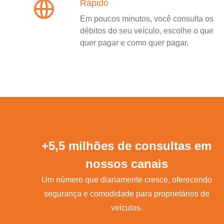
Rápido
Em poucos minutos, você consulta os
débitos do seu veículo, escolhe o que
quer pagar e como quer pagar.
+5,5 milhões de consultas em
nossos canais
Um número que diariamente cresce, oferecendo
segurança e comodidade para proprietários de
veículos.