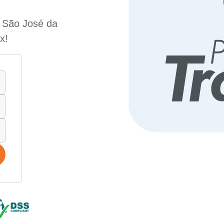
e São José da
x!