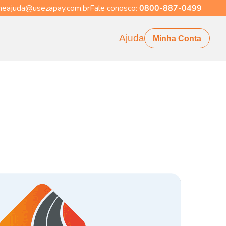
eajuda@usezapay.com.br
Fale conosco:
0800-887-0499
Ajuda
Minha Conta