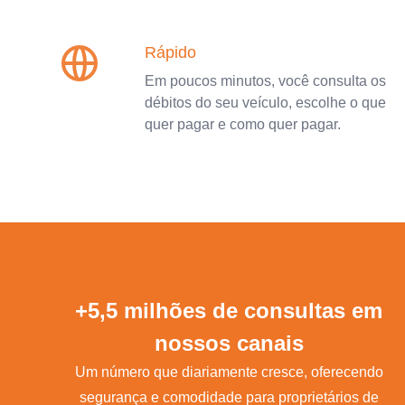
Rápido
Em poucos minutos, você consulta os
débitos do seu veículo, escolhe o que
quer pagar e como quer pagar.
+5,5 milhões de consultas em
nossos canais
Um número que diariamente cresce, oferecendo
segurança e comodidade para proprietários de