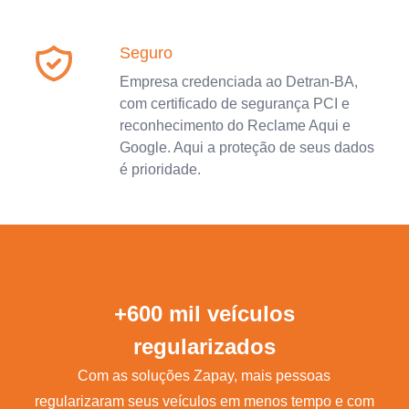
Seguro
Empresa credenciada ao Detran-BA,
com certificado de segurança PCI e
reconhecimento do Reclame Aqui e
Google. Aqui a proteção de seus dados
é prioridade.
+600 mil veículos
regularizados
Com as soluções Zapay, mais pessoas
regularizaram seus veículos em menos tempo e com