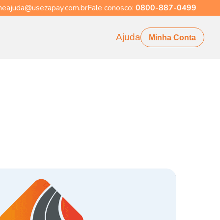
eajuda@usezapay.com.br
Fale conosco:
0800-887-0499
Ajuda
Minha Conta