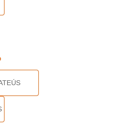
o
ATEÚS
S