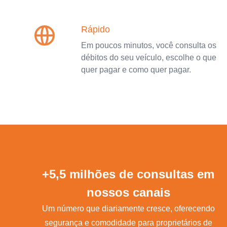
Rápido
Em poucos minutos, você consulta os
débitos do seu veículo, escolhe o que
quer pagar e como quer pagar.
+5,5 milhões de consultas em
nossos canais
Um número que diariamente cresce, oferecendo
segurança e comodidade para proprietários de