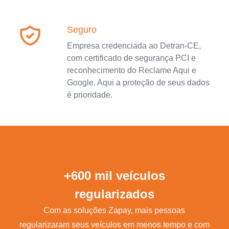
Seguro
Empresa credenciada ao Detran-CE,
com certificado de segurança PCI e
reconhecimento do Reclame Aqui e
Google. Aqui a proteção de seus dados
é prioridade.
+600 mil veículos
regularizados
Com as soluções Zapay, mais pessoas
regularizaram seus veículos em menos tempo e com