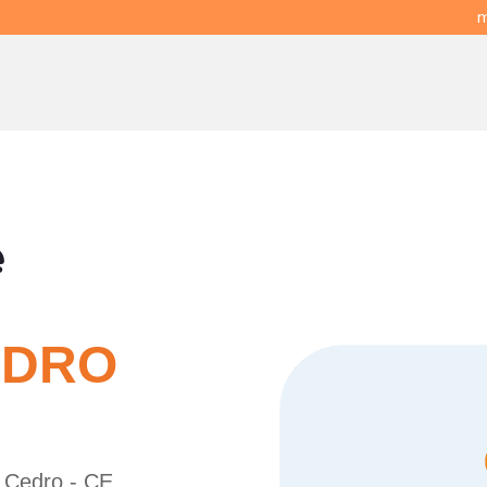
m
e
EDRO
e Cedro - CE