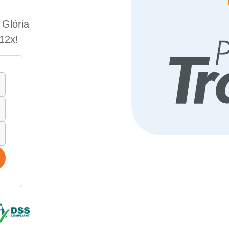
 Glória
12x!