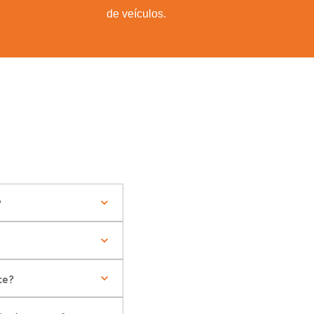
de veículos.
?
te?