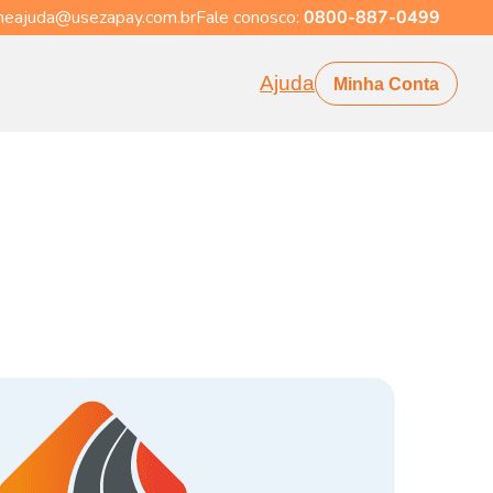
eajuda@usezapay.com.br
Fale conosco:
0800-887-0499
Ajuda
Minha Conta