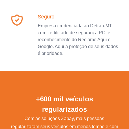
Seguro
Empresa credenciada ao Detran-MT,
com certificado de segurança PCI e
reconhecimento do Reclame Aqui e
Google. Aqui a proteção de seus dados
é prioridade.
+600 mil veículos
regularizados
Com as soluções Zapay, mais pessoas
regularizaram seus veículos em menos tempo e com