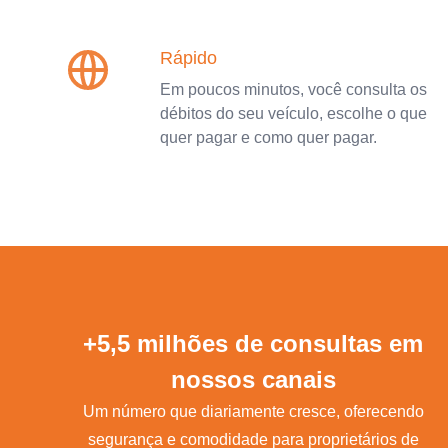
Rápido
Em poucos minutos, você consulta os
débitos do seu veículo, escolhe o que
quer pagar e como quer pagar.
+5,5 milhões de consultas em
nossos canais
Um número que diariamente cresce, oferecendo
segurança e comodidade para proprietários de