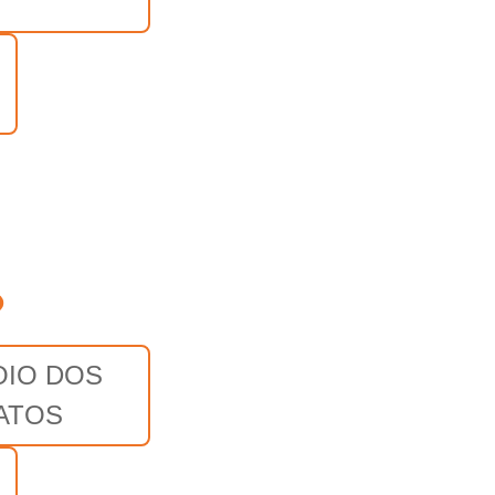
o
OIO DOS
ATOS