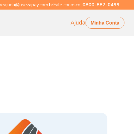
eajuda@usezapay.com.br
Fale conosco:
0800-887-0499
Ajuda
Minha Conta