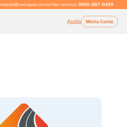
eajuda@usezapay.com.br
Fale conosco:
0800-887-0499
Ajuda
Minha Conta