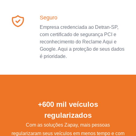
Seguro
Empresa credenciada ao Detran-SP,
com certificado de segurança PCI e
reconhecimento do Reclame Aqui e
Google. Aqui a proteção de seus dados
é prioridade.
+600 mil veículos
regularizados
Com as soluções Zapay, mais pessoas
regularizaram seus veículos em menos tempo e com