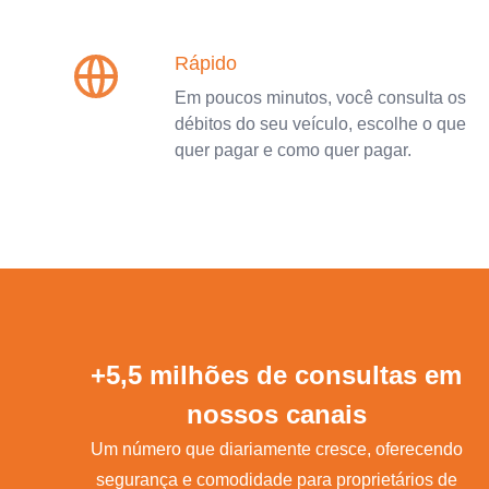
Rápido
Em poucos minutos, você consulta os
débitos do seu veículo, escolhe o que
quer pagar e como quer pagar.
+5,5 milhões de consultas em
nossos canais
Um número que diariamente cresce, oferecendo
segurança e comodidade para proprietários de