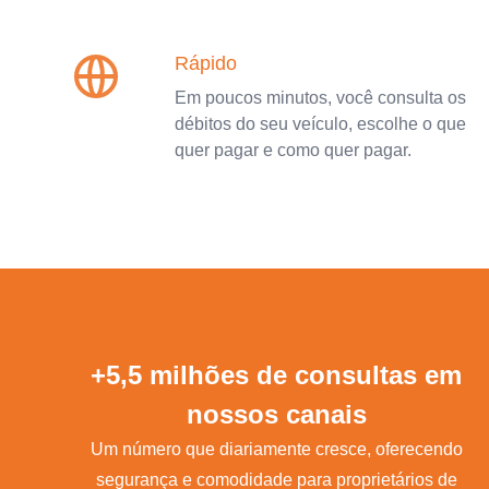
Rápido
Em poucos minutos, você consulta os
débitos do seu veículo, escolhe o que
quer pagar e como quer pagar.
+5,5 milhões de consultas em
nossos canais
Um número que diariamente cresce, oferecendo
segurança e comodidade para proprietários de