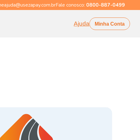
eajuda@usezapay.com.br
Fale conosco:
0800-887-0499
Ajuda
Minha Conta