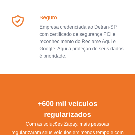
Seguro
Empresa credenciada ao Detran-SP,
com certificado de segurança PCI e
reconhecimento do Reclame Aqui e
Google. Aqui a proteção de seus dados
é prioridade.
+600 mil veículos
regularizados
Com as soluções Zapay, mais pessoas
regularizaram seus veículos em menos tempo e com