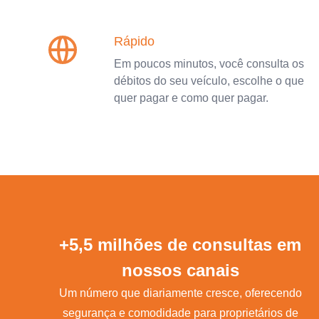
Rápido
Em poucos minutos, você consulta os
débitos do seu veículo, escolhe o que
quer pagar e como quer pagar.
+5,5 milhões de consultas em
nossos canais
Um número que diariamente cresce, oferecendo
segurança e comodidade para proprietários de