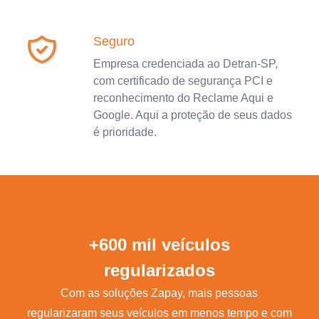
Seguro
Empresa credenciada ao Detran-SP,
com certificado de segurança PCI e
reconhecimento do Reclame Aqui e
Google. Aqui a proteção de seus dados
é prioridade.
+600 mil veículos
regularizados
Com as soluções Zapay, mais pessoas
regularizaram seus veículos em menos tempo e com