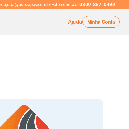
eajuda@usezapay.com.br
Fale conosco:
0800-887-0499
Ajuda
Minha Conta