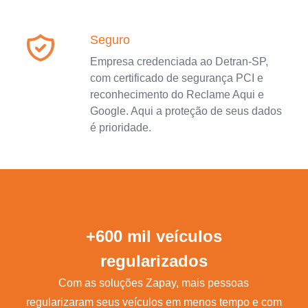
Seguro
Empresa credenciada ao Detran-SP,
com certificado de segurança PCI e
reconhecimento do Reclame Aqui e
Google. Aqui a proteção de seus dados
é prioridade.
+600 mil veículos
regularizados
Com as soluções Zapay, mais pessoas
regularizaram seus veículos em menos tempo e com