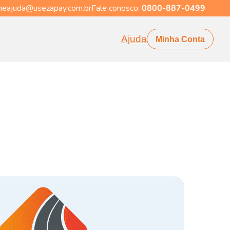
eajuda@usezapay.com.br
Fale conosco:
0800-887-0499
Ajuda
Minha Conta