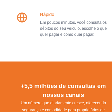
Rápido
Em poucos minutos, você consulta os
débitos do seu veículo, escolhe o que
quer pagar e como quer pagar.
+5,5 milhões de consultas em
nossos canais
Um número que diariamente cresce, oferecendo
segurança e comodidade para proprietários de