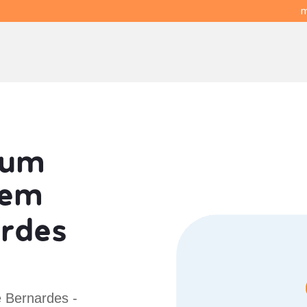
m
 um
em
ardes
e Bernardes -