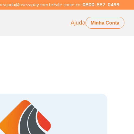
eajuda@usezapay.com.br
Fale conosco:
0800-887-0499
Ajuda
Minha Conta