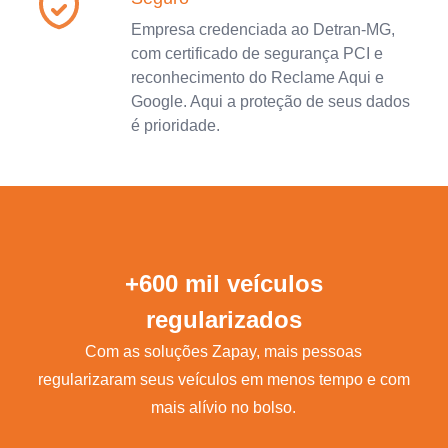
Empresa credenciada ao Detran-MG,
com certificado de segurança PCI e
reconhecimento do Reclame Aqui e
Google. Aqui a proteção de seus dados
é prioridade.
+600 mil veículos
regularizados
Com as soluções Zapay, mais pessoas
regularizaram seus veículos em menos tempo e com
mais alívio no bolso.