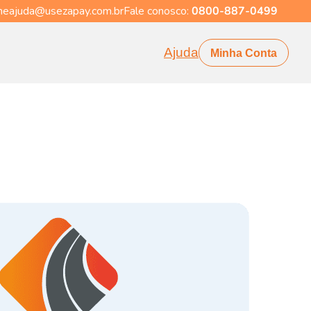
eajuda@usezapay.com.br
Fale conosco:
0800-887-0499
Ajuda
Minha Conta