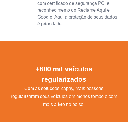
com certificado de segurança PCI e
reconhecimento do Reclame Aqui e
Google. Aqui a proteção de seus dados
é prioridade.
+600 mil veículos
regularizados
Com as soluções Zapay, mais pessoas
regularizaram seus veículos em menos tempo e com
mais alívio no bolso.