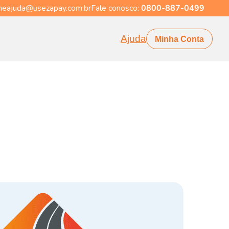
eajuda@usezapay.com.br
Fale conosco:
0800-887-0499
Ajuda
Minha Conta