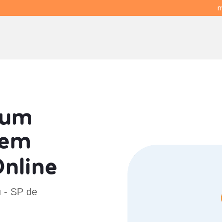
m
 um
em
nline
 - SP de