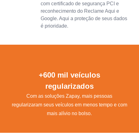
com certificado de segurança PCI e
reconhecimento do Reclame Aqui e
Google. Aqui a proteção de seus dados
é prioridade.
+600 mil veículos
regularizados
Com as soluções Zapay, mais pessoas
regularizaram seus veículos em menos tempo e com
mais alívio no bolso.