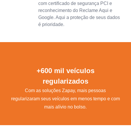
com certificado de segurança PCI e
reconhecimento do Reclame Aqui e
Google. Aqui a proteção de seus dados
é prioridade.
+600 mil veículos
regularizados
Com as soluções Zapay, mais pessoas
regularizaram seus veículos em menos tempo e com
mais alívio no bolso.