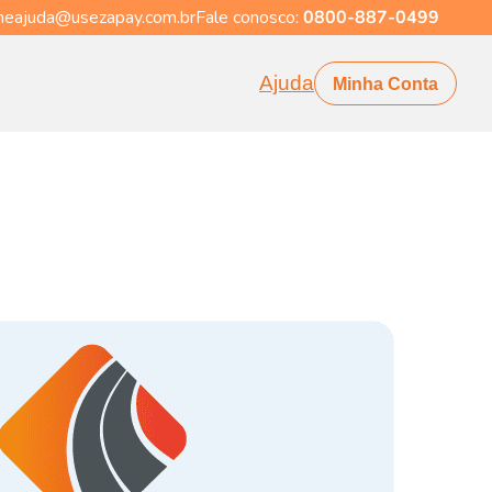
eajuda@usezapay.com.br
Fale conosco:
0800-887-0499
Ajuda
Minha Conta