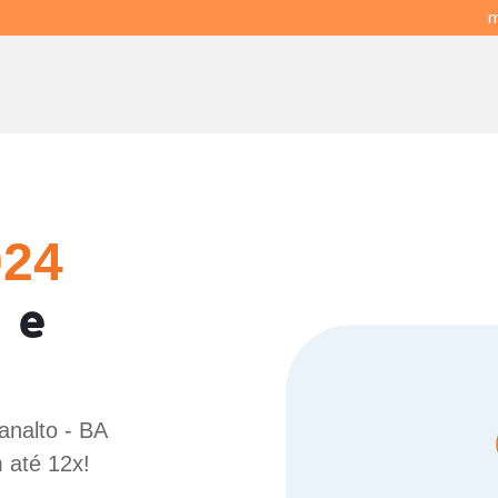
m
024
 e
analto - BA
 até 12x!