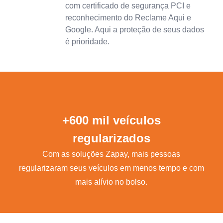
com certificado de segurança PCI e
reconhecimento do Reclame Aqui e
Google. Aqui a proteção de seus dados
é prioridade.
+600 mil veículos
regularizados
Com as soluções Zapay, mais pessoas
regularizaram seus veículos em menos tempo e com
mais alívio no bolso.