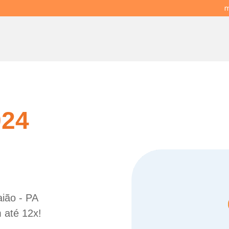
m
024
aião - PA
 até 12x!