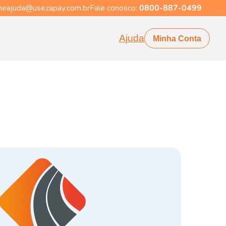
eajuda@usezapay.com.br
Fale conosco:
0800-887-0499
Ajuda
Minha Conta