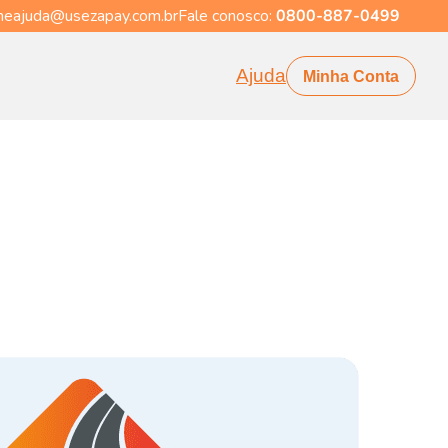
eajuda@usezapay.com.br
Fale conosco:
0800-887-0499
Ajuda
Minha Conta