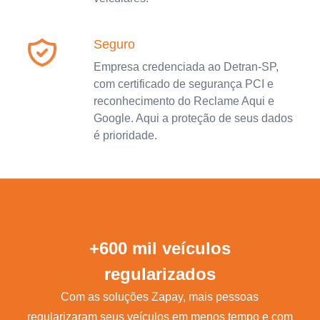
Seguro
Empresa credenciada ao Detran-SP,
com certificado de segurança PCI e
reconhecimento do Reclame Aqui e
Google. Aqui a proteção de seus dados
é prioridade.
+600 mil veículos
regularizados
Com as soluções Zapay, mais pessoas
regularizaram seus veículos em menos tempo e com