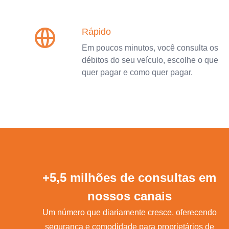
Rápido
Em poucos minutos, você consulta os
débitos do seu veículo, escolhe o que
quer pagar e como quer pagar.
+5,5 milhões de consultas em
nossos canais
Um número que diariamente cresce, oferecendo
segurança e comodidade para proprietários de