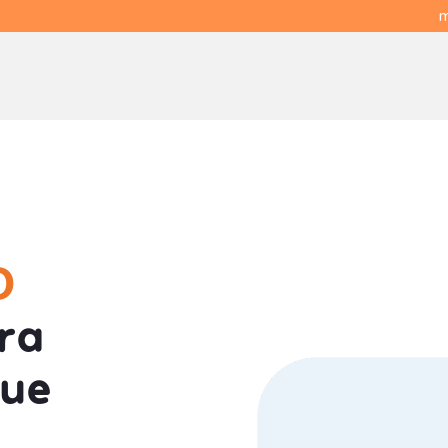
m
O
ra
gue