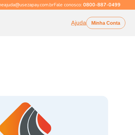
eajuda@usezapay.com.br
Fale conosco:
0800-887-0499
Ajuda
Minha Conta