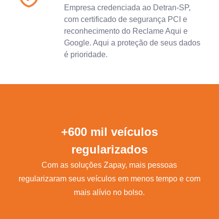
Empresa credenciada ao Detran-SP,
com certificado de segurança PCI e
reconhecimento do Reclame Aqui e
Google. Aqui a proteção de seus dados
é prioridade.
+600 mil veículos
regularizados
Com as soluções Zapay, mais pessoas
regularizaram seus veículos em menos tempo e com
mais alívio no bolso.