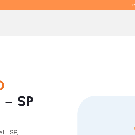
m
O
 - SP
l - SP,