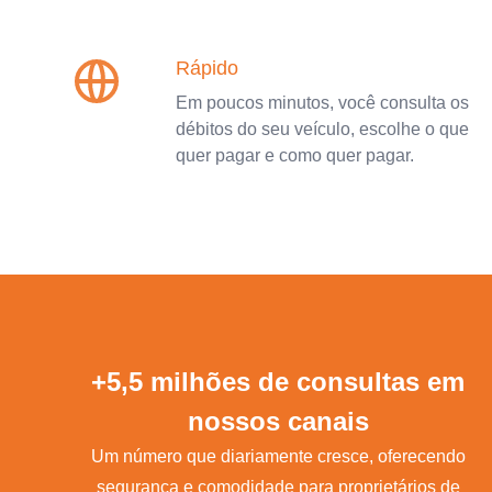
Rápido
Em poucos minutos, você consulta os
débitos do seu veículo, escolhe o que
quer pagar e como quer pagar.
+5,5 milhões de consultas em
nossos canais
Um número que diariamente cresce, oferecendo
segurança e comodidade para proprietários de