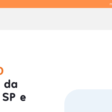
m
O
 da
 SP e