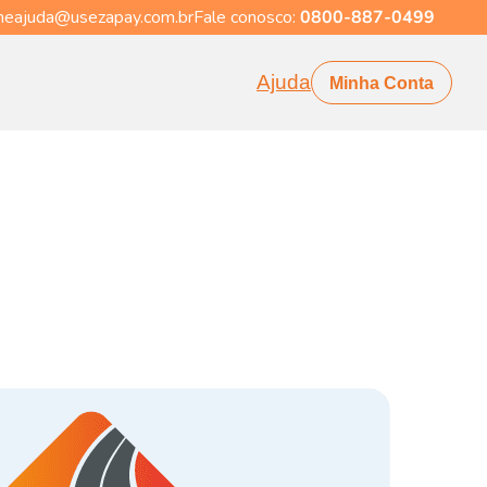
eajuda@usezapay.com.br
Fale conosco:
0800-887-0499
Ajuda
Minha Conta