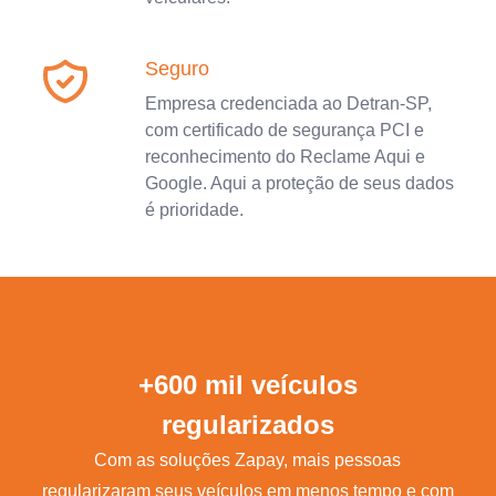
Seguro
Empresa credenciada ao Detran-SP,
com certificado de segurança PCI e
reconhecimento do Reclame Aqui e
Google. Aqui a proteção de seus dados
é prioridade.
+600 mil veículos
regularizados
Com as soluções Zapay, mais pessoas
regularizaram seus veículos em menos tempo e com