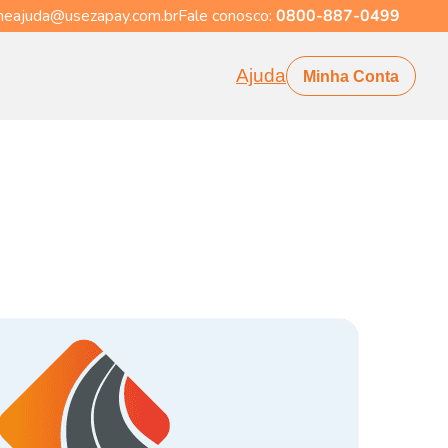
eajuda@usezapay.com.br
Fale conosco:
0800-887-0499
Ajuda
Minha Conta