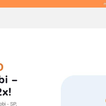
m
O
i -
x!
bi - SP,