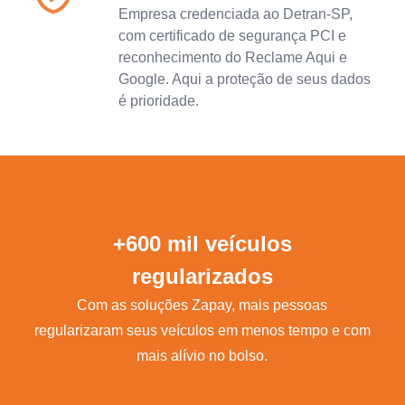
Empresa credenciada ao Detran-SP,
com certificado de segurança PCI e
reconhecimento do Reclame Aqui e
Google. Aqui a proteção de seus dados
é prioridade.
+600 mil veículos
regularizados
Com as soluções Zapay, mais pessoas
regularizaram seus veículos em menos tempo e com
mais alívio no bolso.