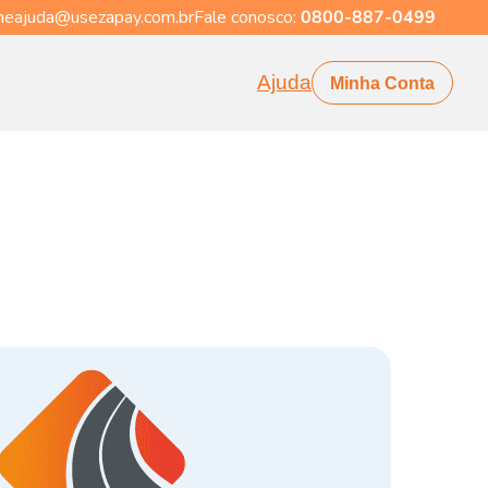
eajuda@usezapay.com.br
Fale conosco:
0800-887-0499
Ajuda
Minha Conta