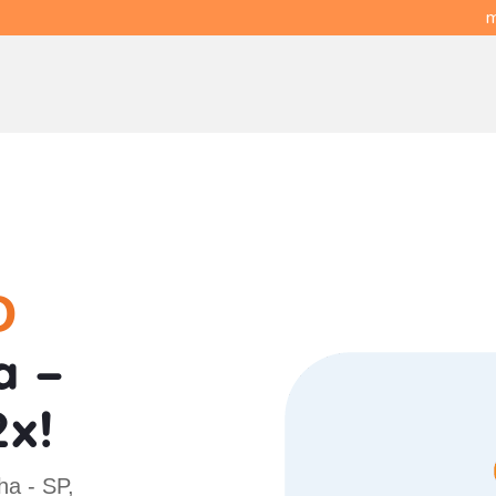
m
O
a -
x!
ha - SP,