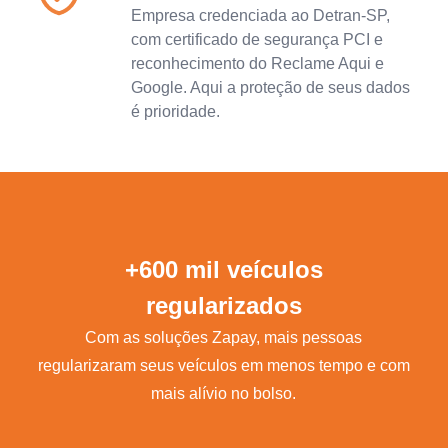
Empresa credenciada ao Detran-SP,
com certificado de segurança PCI e
reconhecimento do Reclame Aqui e
Google. Aqui a proteção de seus dados
é prioridade.
+600 mil veículos
regularizados
Com as soluções Zapay, mais pessoas
regularizaram seus veículos em menos tempo e com
mais alívio no bolso.