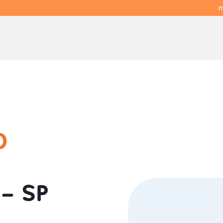
m
O
 - SP