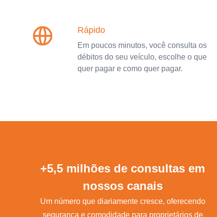
Rápido
Em poucos minutos, você consulta os
débitos do seu veículo, escolhe o que
quer pagar e como quer pagar.
+5,5 milhões de consultas em
nossos canais
Um número que diariamente cresce, oferecendo
segurança e comodidade para proprietários de