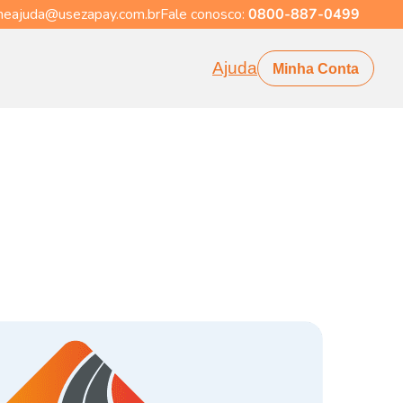
eajuda@usezapay.com.br
Fale conosco:
0800-887-0499
Ajuda
Minha Conta