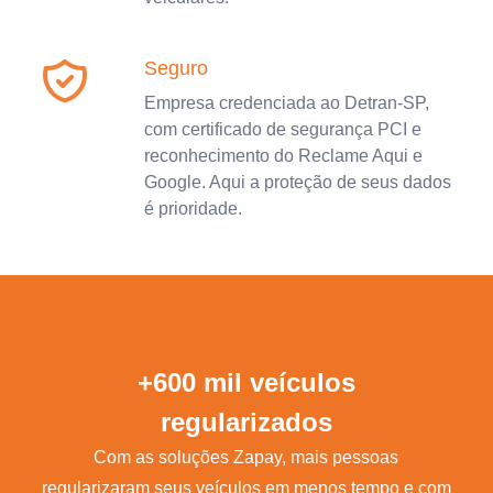
Seguro
Empresa credenciada ao Detran-SP,
com certificado de segurança PCI e
reconhecimento do Reclame Aqui e
Google. Aqui a proteção de seus dados
é prioridade.
+600 mil veículos
regularizados
Com as soluções Zapay, mais pessoas
regularizaram seus veículos em menos tempo e com