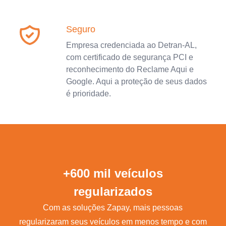
Seguro
Empresa credenciada ao Detran-AL,
com certificado de segurança PCI e
reconhecimento do Reclame Aqui e
Google. Aqui a proteção de seus dados
é prioridade.
+600 mil veículos
regularizados
Com as soluções Zapay, mais pessoas
regularizaram seus veículos em menos tempo e com