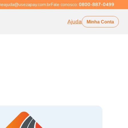
eajuda@usezapay.com.br
Fale conosco:
0800-887-0499
Ajuda
Minha Conta