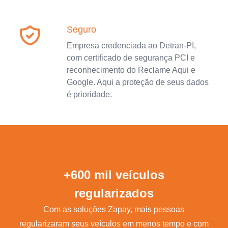
Seguro
Empresa credenciada ao Detran-PI,
com certificado de segurança PCI e
reconhecimento do Reclame Aqui e
Google. Aqui a proteção de seus dados
é prioridade.
+600 mil veículos
regularizados
Com as soluções Zapay, mais pessoas
regularizaram seus veículos em menos tempo e com