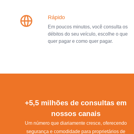
Rápido
Em poucos minutos, você consulta os
débitos do seu veículo, escolhe o que
quer pagar e como quer pagar.
+5,5 milhões de consultas em
nossos canais
Um número que diariamente cresce, oferecendo
segurança e comodidade para proprietários de