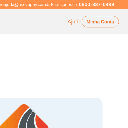
eajuda@usezapay.com.br
Fale conosco:
0800-887-0499
Ajuda
Minha Conta