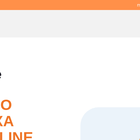
m
e
ÃO
XA
LINE