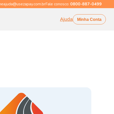
eajuda@usezapay.com.br
Fale conosco:
0800-887-0499
Ajuda
Minha Conta