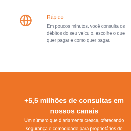
Rápido
Em poucos minutos, você consulta os
débitos do seu veículo, escolhe o que
quer pagar e como quer pagar.
+5,5 milhões de consultas em
nossos canais
Um número que diariamente cresce, oferecendo
segurança e comodidade para proprietários de