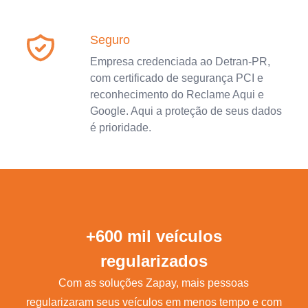
Seguro
Empresa credenciada ao Detran-PR,
com certificado de segurança PCI e
reconhecimento do Reclame Aqui e
Google. Aqui a proteção de seus dados
é prioridade.
+600 mil veículos
regularizados
Com as soluções Zapay, mais pessoas
regularizaram seus veículos em menos tempo e com