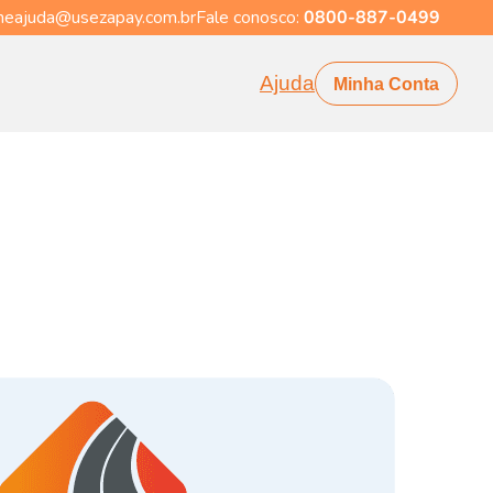
eajuda@usezapay.com.br
Fale conosco:
0800-887-0499
Ajuda
Minha Conta