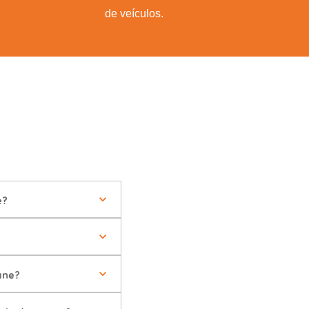
de veículos.
e?
ane?