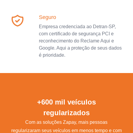
Seguro
Empresa credenciada ao Detran-SP,
com certificado de segurança PCI e
reconhecimento do Reclame Aqui e
Google. Aqui a proteção de seus dados
é prioridade.
+600 mil veículos
regularizados
Com as soluções Zapay, mais pessoas
regularizaram seus veículos em menos tempo e com