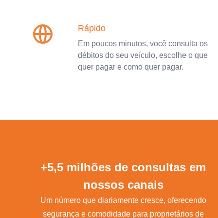
Rápido
Em poucos minutos, você consulta os
débitos do seu veículo, escolhe o que
quer pagar e como quer pagar.
+5,5 milhões de consultas em
nossos canais
Um número que diariamente cresce, oferecendo
segurança e comodidade para proprietários de