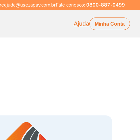
eajuda@usezapay.com.br
Fale conosco:
0800-887-0499
Ajuda
Minha Conta