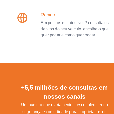
Rápido
Em poucos minutos, você consulta os
débitos do seu veículo, escolhe o que
quer pagar e como quer pagar.
+5,5 milhões de consultas em
nossos canais
Um número que diariamente cresce, oferecendo
segurança e comodidade para proprietários de