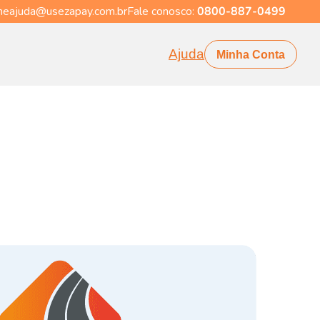
eajuda@usezapay.com.br
Fale conosco:
0800-887-0499
Ajuda
Minha Conta