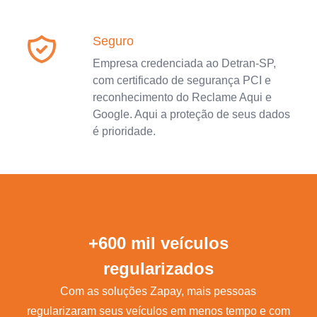
Seguro
Empresa credenciada ao Detran-SP,
com certificado de segurança PCI e
reconhecimento do Reclame Aqui e
Google. Aqui a proteção de seus dados
é prioridade.
+600 mil veículos
regularizados
Com as soluções Zapay, mais pessoas
regularizaram seus veículos em menos tempo e com