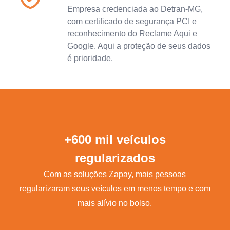
Empresa credenciada ao Detran-MG,
com certificado de segurança PCI e
reconhecimento do Reclame Aqui e
Google. Aqui a proteção de seus dados
é prioridade.
+600 mil veículos
regularizados
Com as soluções Zapay, mais pessoas
regularizaram seus veículos em menos tempo e com
mais alívio no bolso.