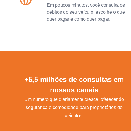
Em poucos minutos, você consulta os
débitos do seu veículo, escolhe o que
quer pagar e como quer pagar.
+5,5 milhões de consultas em
nossos canais
Um número que diariamente cresce, oferecendo
segurança e comodidade para proprietários de
veículos.