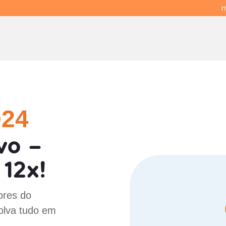
m
024
vo -
12x!
ores do
olva tudo em