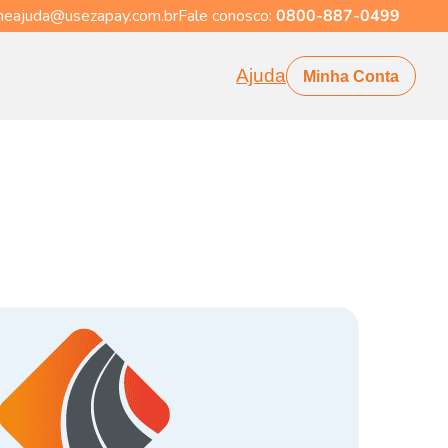
eajuda@usezapay.com.br
Fale conosco:
0800-887-0499
Ajuda
Minha Conta