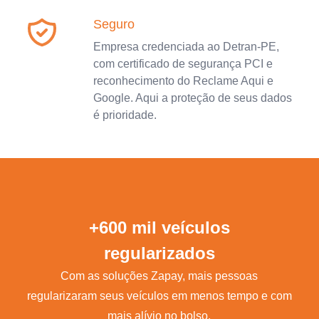
Seguro
Empresa credenciada ao Detran-PE,
com certificado de segurança PCI e
reconhecimento do Reclame Aqui e
Google. Aqui a proteção de seus dados
é prioridade.
+600 mil veículos
regularizados
Com as soluções Zapay, mais pessoas
regularizaram seus veículos em menos tempo e com
mais alívio no bolso.