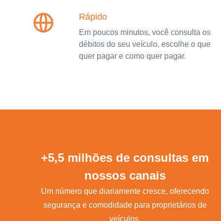
Rápido
Em poucos minutos, você consulta os
débitos do seu veículo, escolhe o que
quer pagar e como quer pagar.
+5,5 milhões de consultas em
nossos canais
Um número que diariamente cresce, oferecendo
segurança e comodidade para proprietários de
veículos.