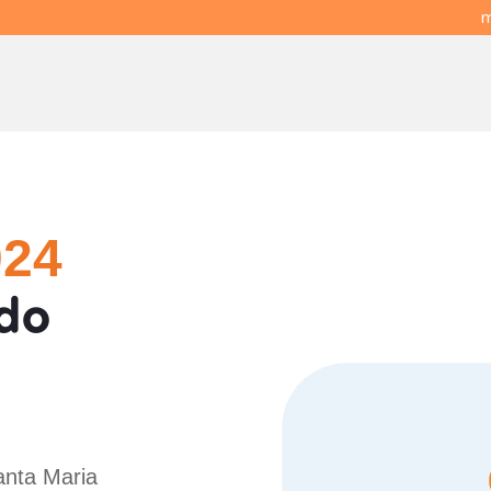
m
024
do
anta Maria