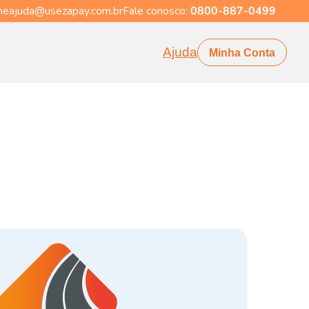
eajuda@usezapay.com.br
Fale conosco:
0800-887-0499
Ajuda
Minha Conta